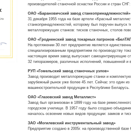
производителей станочной оснастки России и стран СНГ:
ОАО «Барановичский завод станкопринадлежностей»
31 декабря 1955 года на базе артели «Красный металлис
станкопринадлежностей, которому был поручен выпуск т
металлорежущих станков: тисков станочных, столов пово
ОАО «Гродненский завод токарных патронов «БелТА
На протяжении 30 лет предприятие является единствен
специализированным предприятием по производству тока
настоящее время завод выпускает самоцентрирующие сп
32 типоразмеров, различных исполнений, повышенной и в
РУП «Гомельский завод станочных узлов»
Завод производит металлорежущие станки и комплектую
зарубежный рынок уже более 45 лет. Сейчас это один из
машиностроительной продукции в Республике Беларусь.
ОАО «Глазовский завод Металлист»
Завод был организован в 1899 году на базе ремесленног
городском училище. В 1957 году было создано объединен
началось освоение новых видов продукции: замков и тис
ЗАО «Могилевский инструментальный завод»
Предприятие создано в 2005г. на производственной баз