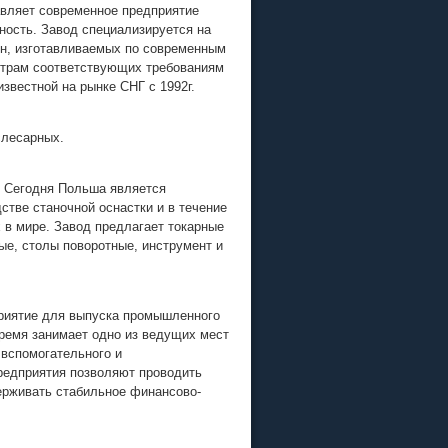
авляет современное предприятие
ость. Завод специализируется на
н, изготавливаемых по современным
етрам соответствующих требованиям
звестной на рынке СНГ с 1992г.
слесарных.
 Сегодня Польша является
тве станочной оснастки и в течение
 в мире. Завод предлагает токарные
ые, столы поворотные, инструмент и
приятие для выпуска промышленного
ремя занимает одно из ведущих мест
 вспомогательного и
редприятия позволяют проводить
рживать стабильное финансово-