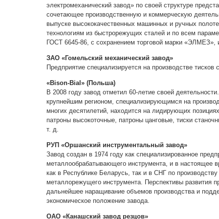
электромеханический завод» по своей структуре предст
сочетающее производственную и коммерческую деятельн
выпуске высококачественных машинных и ручных полоте
технологиям из быстрорежущих сталей и по всем парам
ГОСТ
6645-86,
с сохранением торговой марки «ЭЛМЕЗ», и
ЗАО «Гомельский механический завод»
Предприятие специализируется на производстве тисков 
«Bison-Bial» (Польша)
В 2008 году завод отметил
60-летие
своей деятельности.
крупнейшим регионом, специализирующимся на производс
многих десятилетий, находится на лидирующих позициях
патроны высокоточные, патроны цанговые, тиски станочн
т. д.
РУП «Оршанский инструментальный завод»
Завод создан в 1974 году как специализированное пред
металлообрабатывающего инструмента, и в настоящее в
как в Республике Беларусь, так и в СНГ по производству
металлорежущего инструмента. Перспективы развития п
дальнейшее наращивание объемов производства и подде
экономическое положение завода.
ОАО «Канашский завод резцов»