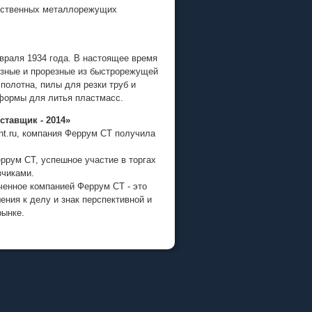
чественных металлорежущих
враля 1934 года. В настоящее время
езные и прорезные из быстрорежущей
полотна, пилы для резки труб и
-формы
для литья пластмасс.
тавщик - 2014»
nt.ru, компания Феррум СТ получила
еррум СТ, успешное участие в торгах
зчиками.
ченное компанией Феррум СТ - это
ния к делу и знак перспективной и
рынке.