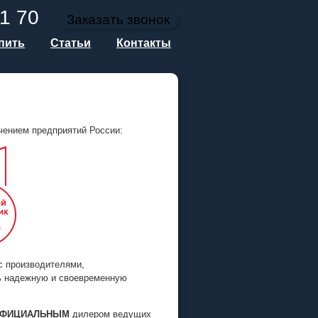
1 70
Заказать звонок
упить
Статьи
Контакты
ением предприятий России:
с производителями,
ь надежную и своевременную
ФИЦИАЛЬНЫМ
дилером ведущих