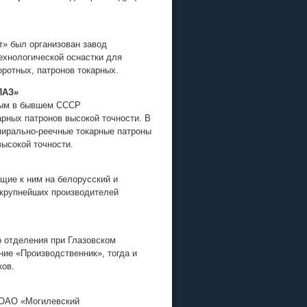
т» был организован завод
ехнологической оснастки для
ротных, патронов токарных.
ПАЗ»
ным в бывшем СССР
рных патронов высокой точности. В
ирально-реечные токарные патроны
ысокой точности.
щие к ним на белорусский и
 крупнейших производителей
о отделения при Глазовском
ие «Производственник», тогда и
ков.
е ОАО «Могилевский