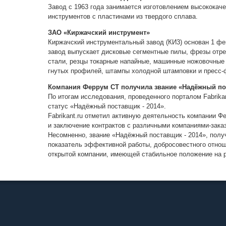
Завод с 1963 года занимается изготовлением высокока
инструментов с пластинами из твердого сплава.
ЗАО «Киржачский инструмент»
Киржачский инструментальный завод (КИ3) основан 1 фе
завод выпускает дисковые сегментные пилы, фрезы отр
стали, резцы токарные напайные, машинные ножовочные 
гнутых профилей, штампы холодной штамповки и
пресс
Компания Феррум СТ получила звание «Надёжный пос
По итогам исследования, проведенного порталом Fabrika
статус «Надёжный поставщик - 2014».
Fabrikant.ru отметил активную деятельность компании Ф
и заключение контрактов с различными компаниями-зака
Несомненно, звание «Надёжный поставщик - 2014», полу
показатель эффективной работы, добросовестного отноше
открытой компании, имеющей стабильное положение на 