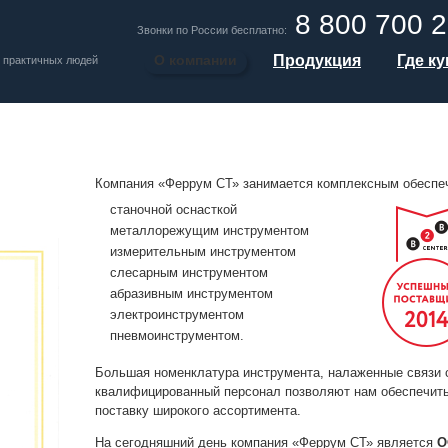
8 800 700 2
Звонки по России бесплатно:
О компании
Продукция
Где к
 практичных людей
Компания «Феррум СТ» занимается комплексным обеспеч
станочной оснасткой
металлорежущим инструментом
измерительным инструментом
слесарным инструментом
абразивным инструментом
электроинструментом
пневмоинструментом.
Большая номенклатура инструмента, налаженные связи 
квалифицированный персонал позволяют нам обеспечит
поставку широкого ассортимента.
На сегодняшний день компания «Феррум СТ» является
О