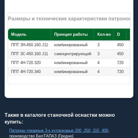
Размеры и технические характеристики патронов 
Модель
Принцип работы
Кол-во
D
H
ППТ 3Н-450.160.J11
комбинированный
3
450
204,
ППТ 3C-450.160.J11
самоцентрирующий
3
450
204,
ППТ 4Н-720.320
комбинированный
4
720
235,
ППТ 4Н-720.340
комбинированный
4
720
235,
Также в каталоге станочной оснастки можно
купить:
Патроны токарные 3-х кулачковые 200, 250, 315, 400
,
производство БелТАПАЗ (Гродно)