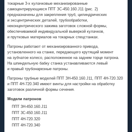
токарные
3-х
кулачковые механизированные
самоцентрирующиеся
ППТ ЗС-450.160.J11
(рис. 2)
предназначены для закрепления труб, цилиндрических
и эксцентрических деталей, трубообработки,
неконцентрического зажима заготовок сложной формы,
обеспечиваемой индивидуальной выверкой кулачков,
и прутковых материалов на токарных спецстанках.
Патроны работают от механизированного привода,
установленного на станке, передающего крутящий момент
на зубчатое колесо, расположенное на заднем торце патрона.
На шпиндельную бабку станка устанавливаются левый
и правый трубонарезные патроны.
Патроны трубные моделей
ППТ ЗН-450.160.J11
,
ППТ 4Н-720.320
и
ППТ 4Н-720.340
имеют винты для настройки на обработку
заготовок различной формы сечения.
Модели патронов
ППТ 3Н-450.160.J11
ППТ 3C-450.160.J11
ППТ 4Н-720.320
ППТ 4Н-720.340