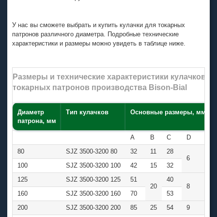
У нас вы сможете выбрать и купить кулачки для токарных
патронов различного диаметра. Подробные технические
характеристики и размеры можно увидеть в таблице ниже.
Размеры и технические характеристики кулачков 
токарных патронов производства Bison-Bial
Диаметр
Тип кулачков
Основные размеры, мм
патрона, мм
A
B
C
D
E
80
SJZ 3500-3200 80
32
11
28
6
6
100
SJZ 3500-3200 100
42
15
32
125
SJZ 3500-3200 125
51
40
20
8
8
160
SJZ 3500-3200 160
70
53
200
SJZ 3500-3200 200
85
25
54
9
10