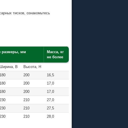
сарных тисков, ознакомьтесь
е размеры, мм
Масса, кг
не более
Ширина, В
Высота, Н
180
200
16,5
180
200
17,0
180
200
17,0
230
210
27,0
230
210
27,5
230
210
28,0