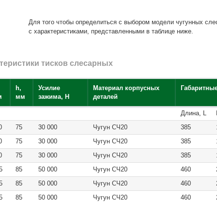
Для того чтобы определиться с выбором модели чугунных сле
с характеристиками, представленными в таблице ниже.
ктеристики тисков слесарных
h,
Усилие
Материал корпусных
Габаритны
м
мм
зажима, Н
деталей
Длина, L
0
75
30 000
Чугун СЧ20
385
0
75
30 000
Чугун СЧ20
385
0
75
30 000
Чугун СЧ20
385
5
85
50 000
Чугун СЧ20
460
5
85
50 000
Чугун СЧ20
460
5
85
50 000
Чугун СЧ20
460