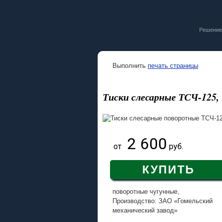
Решение
Выполнить
печать страницы
Тиски слесарные ТСЧ-125, 1
2 600
от
руб.
КУПИТЬ
поворотные чугунные,
Производство: ЗАО «Гомельский
механический завод»