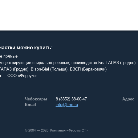
настки можно купить:
ые прямые
амоцентрирующие спирально-реечные, производство БелТАПАЗ (Гродно)
ТАПАЗ (Гродно), Bison-Bial (Польша), БЗСП (Барановичи)
тва — ООО «Феррум»
Чебоксары
8 (8352) 38-00-47
Адрес
Email
info@frrm.ru
© 2004 — 2026, Компания «Феррум СТ»