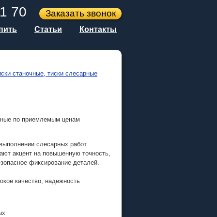
1 70
Заказать звонок
упить
Статьи
Контакты
иски станочные, тиски слесарные
унные по приемлемым ценам
 выполнении слесарных работ
ают акцент на повышенную точность,
езопасное фиксирование деталей.
окое качество, надежность