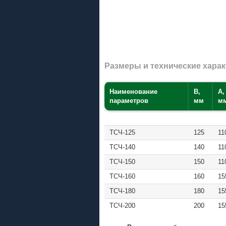
Размеры и технические хара
Наименование
В,
А,
параметров
мм
м
ТСЧ-125
125
11
ТСЧ-140
140
11
ТСЧ-150
150
11
ТСЧ-160
160
15
ТСЧ-180
180
15
ТСЧ-200
200
15