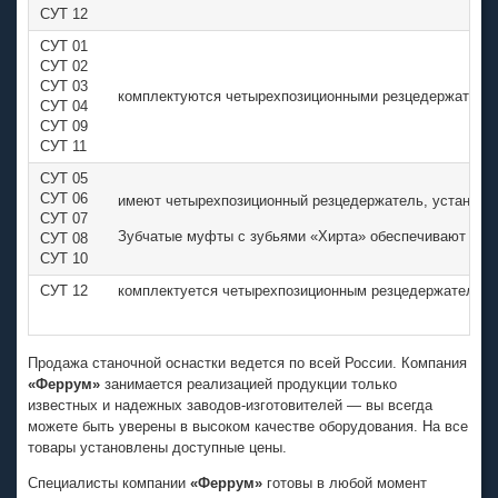
СУТ 12
СУТ 01
СУТ 02
СУТ 03
комплектуются четырехпозиционными резцедержателями
СУТ 04
СУТ 09
СУТ 11
СУТ 05
СУТ 06
имеют четырехпозиционный резцедержатель, установле
СУТ 07
Зубчатые муфты с зубьями «Хирта» обеспечивают высо
СУТ 08
СУТ 10
СУТ 12
комплектуется четырехпозиционным резцедержателем 
Продажа станочной оснастки ведется по всей России. Компания
«Феррум»
занимается реализацией продукции только
известных и надежных
заводов-изготовителей
— вы всегда
можете быть уверены в высоком качестве оборудования. На все
товары установлены доступные цены.
Специалисты компании
«Феррум»
готовы в любой момент